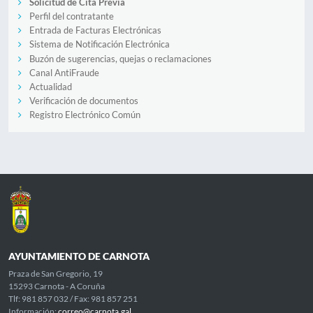
Solicitud de Cita Previa
Perfil del contratante
Entrada de Facturas Electrónicas
Sistema de Notificación Electrónica
Buzón de sugerencias, quejas o reclamaciones
Canal AntiFraude
Actualidad
Verificación de documentos
Registro Electrónico Común
AYUNTAMIENTO DE CARNOTA
Praza de San Gregorio, 19
15293 Carnota - A Coruña
Tlf: 981 857 032 / Fax: 981 857 251
Información:
correo@carnota.gal