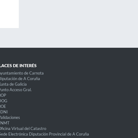
LACES DE INTERÉS
Ayuntamiento de Carnota
iputación de A Coruña
unta de Galicia
unto Acceso Gral.
BOP
DOG
BOE
eDNI
alidaciones
FNMT
ficina Virtual del Catastro
Sede Electrónica Diputación Provincial de A Coruña