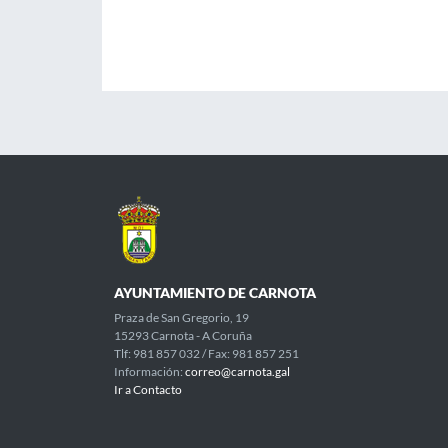
AYUNTAMIENTO DE CARNOTA
Praza de San Gregorio, 19
15293 Carnota - A Coruña
Tlf: 981 857 032 / Fax: 981 857 251
Información:
correo@carnota.gal
Ir a Contacto