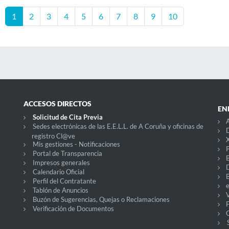
1
2
3
4
5
6
7
8
9
10
ACCESOS DIRECTOS
EN
Solicitud de Cita Previa
Sedes electrónicas de las E.E.L.L. de A Coruña y oficinas de
D
registro Cl@ve
X
Mis gestiones - Notificaciones
P
Portal de Transparencia
Impresos generales
Calendario Oficial
Perfil del Contratante
Tablón de Anuncios
V
Buzón de Sugerencias, Quejas o Reclamaciones
Verificación de Documentos
O