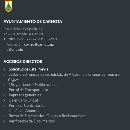
AYUNTAMIENTO DE CARNOTA
Praza de San Gregorio, 19
15293 Carnota - A Coruña
Tlf: 981 857 032 / Fax: 981 857 251
Información:
correo@carnota.gal
Ir a Contacto
ACCESOS DIRECTOS
Solicitud de Cita Previa
Sedes electrónicas de las E.E.L.L. de A Coruña y oficinas de registro
Cl@ve
Mis gestiones - Notificaciones
Portal de Transparencia
Impresos generales
Calendario Oficial
Perfil del Contratante
Tablón de Anuncios
Buzón de Sugerencias, Quejas o Reclamaciones
Verificación de Documentos