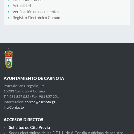
Actualidad
Verificación de documentos
Registro Electrónico Común
AYUNTAMIENTO DE CARNOTA
Praza de San Gregorio, 19
15293 Carnota - A Coruña
Tlf: 981 857 032 / Fax: 981 857 251
Información:
correo@carnota.gal
Ir a Contacto
ACCESOS DIRECTOS
Solicitud de Cita Previa
Sedes electrónicas de las E.E.L.L. de A Coruña y oficinas de registro