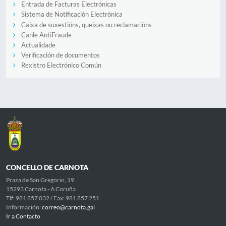
Entrada de Facturas Electrónicas
Sistema de Notificación Electrónica
Caixa de suxestións, queixas ou reclamacións
Canle AntiFraude
Actualidade
Verificación de documentos
Rexistro Electrónico Común
CONCELLO DE CARNOTA
Praza de San Gregorio, 19
15293 Carnota - A Coruña
Tlf: 981 857 032 / Fax: 981 857 251
Información:
correo@carnota.gal
Ir a Contacto