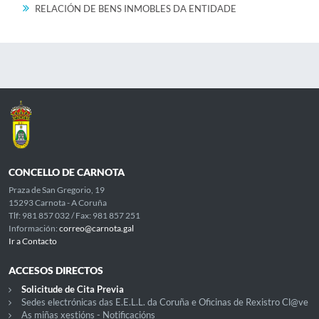
RELACIÓN DE BENS INMOBLES DA ENTIDADE
CONCELLO DE CARNOTA
Praza de San Gregorio, 19
15293 Carnota - A Coruña
Tlf: 981 857 032 / Fax: 981 857 251
Información:
correo@carnota.gal
Ir a Contacto
ACCESOS DIRECTOS
Solicitude de Cita Previa
Sedes electrónicas das E.E.L.L. da Coruña e Oficinas de Rexistro Cl@ve
As miñas xestións - Notificacións