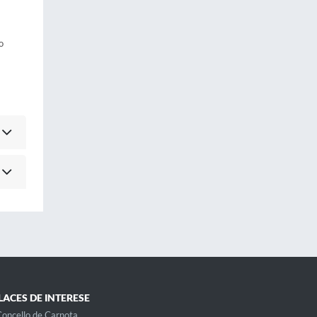
o
LACES DE INTERESE
oncello de Carnota