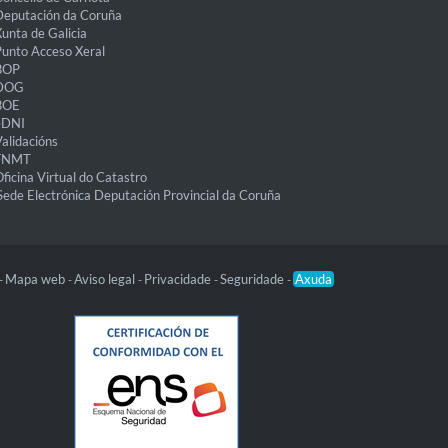
eputación da Coruña
unta de Galicia
unto Acceso Xeral
BOP
DOG
BOE
eDNI
alidacións
FNMT
ficina Virtual do Catastro
Sede Electrónica Deputación Provincial da Coruña
Mapa web
Aviso legal
Privacidade
Seguridade
Axuda
-
-
-
-
-