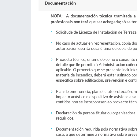
Documentación
NOTA: A documentación técnica tramitada a t
profesionais non terá que ser achegada; só se ter
Solicitude de Licenza de Instalación de Terraza
No caso de actuar en representación, copia do
autorización escrita desa última ou copia de p
Proxecto técnico, entendido como o conxunto d
detalle que lle permita á Administración coñec
aplicable. O proxecto que se presente incluirá
materia de incendios, deberá estar asinado po
específica sobre edificación, prevención e con
Plan de emerxencia, plan de autoprotección, m
impacto acústico e dispositivo de asistencia 
contidos non se incorporasen ao proxecto técnic
Declaración da persoa titular ou organizadora
requiridos.
Documentación requirida pola normativa sobre 
caso, a que determine a normativa sobre preve