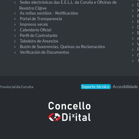
Sedes electrónicas das E.E.L.L. da Coruña e Oficinas de
D
Rexistro Cl@ve
X
As miñas xestións - Notificacións
P
Portal de Transparencia
Impresos xerais
Calendario Oficial
Perfil do Contratante
Taboleiro de Anuncios
V
Buzón de Suxerencias, Queixas ou Reclamacións
Verificación de Documentos
O
Soporte técnico
Accesibilidade
Provincial da Coruña
-