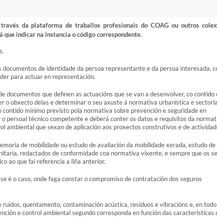
ravés da plataforma de traballos profesionais do COAG ou outros colex
á que indicar na instancia o código correspondente.
s.
s documentos de identidade da persoa representante e da persoa interesada, c
oder para actuar en representación.
e documentos que definen as actuacións que se van a desenvolver, co contido 
er o obxecto delas e determinar o seu axuste á normativa urbanística e sectoria
 o contido mínimo previsto pola normativa sobre prevención e seguridade en
r o persoal técnico competente e deberá conter os datos e requisitos da normat
trol ambiental que sexan de aplicación aos proxectos construtivos e de actividad
emoria de mobilidade ou estudo de avaliación da mobilidade xerada, estudo de
sanitaria, redactados de conformidade coa normativa vixente, e sempre que os s
o ao que fai referencia a liña anterior.
, se é o caso, onde faga constar o compromiso de contratación dos seguros
ruídos, quentamento, contaminación acústica, residuos e vibracións e, en todo
nción e control ambiental segundo corresponda en función das características 