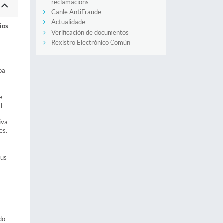
reclamacións
Canle AntiFraude
Actualidade
ios
Verificación de documentos
Rexistro Electrónico Común
oa
e
l
iva
es.
eus
do