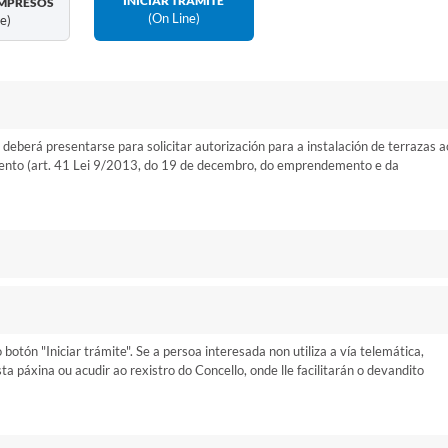
INICIAR TRÁMITE
MPRESOS
(on Line)
ne)
 deberá presentarse para solicitar autorización para a instalación de terrazas a
emento (art. 41 Lei 9/2013, do 19 de decembro, do emprendemento e da
otón "Iniciar trámite". Se a persoa interesada non utiliza a vía telemática,
 páxina ou acudir ao rexistro do Concello, onde lle facilitarán o devandito